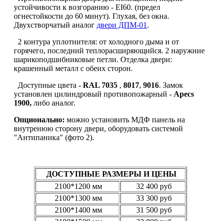
устойчивости к возгоранию - EI60. (предел
огнестойкости до 60 минут). Глухая, без окна.
Двухстворчатый аналог
двери ДПМ-01
.
2 контура уплотнителя: от холодного дыма и от
горячего, последний теплорасширяющийся. 2 наружние
шарикоподшибниковые петли. Отделка двери:
крашенный металл с обеих сторон.
Доступные цвета -
RAL 7035
,
8017
,
9016
. Замок
установлен цилиндровый противопожарный -
Apecs
1900,
либо аналог.
Опционально:
можно установить МДФ панель на
внутренюю сторону двери, оборудовать системой
"Антипаника" (фото 2).
ДОСТУПНЫЕ РАЗМЕРЫ И ЦЕНЫ
2100*1200 мм
32 400 руб
2100*1300 мм
33 300 руб
2100*1400 мм
31 500 руб