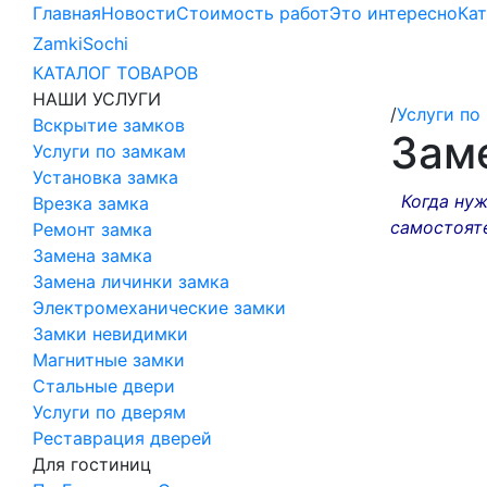
Главная
Новости
Стоимость работ
Это интересно
Ка
Zamki
Sochi
КАТАЛОГ ТОВАРОВ
НАШИ УСЛУГИ
/
Услуги по
Вскрытие замков
Заме
Услуги по замкам
Установка замка
Когда нужн
Врезка замка
самостоят
Ремонт замка
Замена замка
Замена личинки замка
Электромеханические замки
Замки невидимки
Магнитные замки
Стальные двери
Услуги по дверям
Реставрация дверей
Для гостиниц